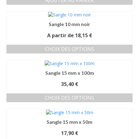
AJOUTER AU PANIER
Sangle 10 mm noir
A partir de
18,15
€
CHOIX DES OPTIONS
Ce
produit
a
Sangle 15 mm x 100m
plusieurs
variations.
35,40
€
Les
options
CHOIX DES OPTIONS
peuvent
Ce
être
produit
choisies
a
sur
Sangle 15 mm x 50m
plusieurs
la
variations.
page
17,90
€
Les
du