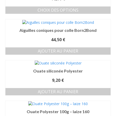
CHOIX DES OPTIONS
Ce
produit
a
Aiguilles coniques pour colle Born2Bond
plusieurs
variations.
44,50
€
Les
options
AJOUTER AU PANIER
peuvent
être
choisies
sur
Ouate siliconée Polyester
la
page
9,20
€
du
produit
AJOUTER AU PANIER
Ouate Polyester 100g – laize 160