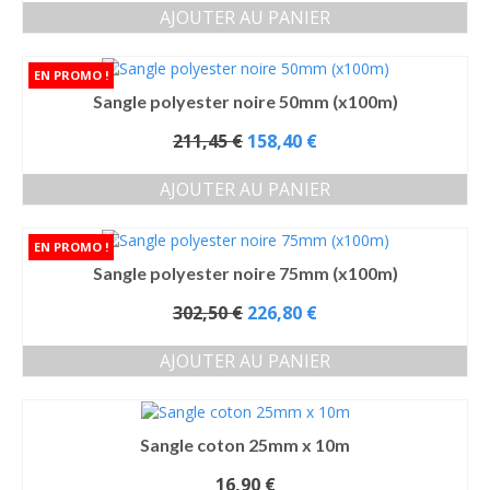
initial
AJOUTER AU PANIER
était :
130,85 €.
Sangle polyester noire 50mm (x100m)
Le
211,45
€
158,40
€
prix
initial
AJOUTER AU PANIER
était :
211,45 €.
Sangle polyester noire 75mm (x100m)
Le
302,50
€
226,80
€
prix
initial
AJOUTER AU PANIER
était :
302,50 €.
Sangle coton 25mm x 10m
16,90
€