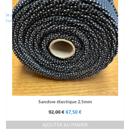
Se connecter
Connexion
Sandow élastique 2.5mm
Le
92,00
€
67,50
€
prix
initial
AJOUTER AU PANIER
était :