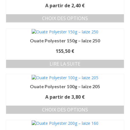
A partir de
2,40
€
CHOIX DES OPTIONS
Ce
produit
a
Ouate Polyester 150g – laize 250
plusieurs
variations.
155,50
€
Les
options
LIRE LA SUITE
peuvent
être
choisies
sur
Ouate Polyester 100g – laize 205
la
page
A partir de
3,80
€
du
produit
CHOIX DES OPTIONS
Ce
produit
a