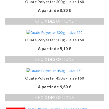
Ouate Polyester 200g – laize 160
plusieurs
variations.
A partir de
3,80
€
Les
options
CHOIX DES OPTIONS
peuvent
Ce
être
produit
choisies
a
sur
Ouate Polyester 300g – laize 160
plusieurs
la
variations.
page
A partir de
5,10
€
Les
du
options
produit
CHOIX DES OPTIONS
peuvent
Ce
être
produit
choisies
a
sur
Ouate Polyester 450g – laize 160
plusieurs
la
variations.
page
A partir de
9,60
€
Les
du
options
produit
CHOIX DES OPTIONS
peuvent
Ce
être
produit
choisies