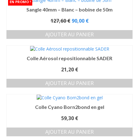
a
sur
Sangle 40mm – Blanc – bobine de 50m
plusieurs
la
variations.
page
Le
127,60
€
90,00
€
Les
du
prix
options
produit
initial
AJOUTER AU PANIER
peuvent
était :
être
127,60 €.
choisies
sur
Colle Aérosol repositionnable SADER
la
page
21,20
€
du
produit
AJOUTER AU PANIER
Colle Cyano Born2bond en gel
59,30
€
AJOUTER AU PANIER