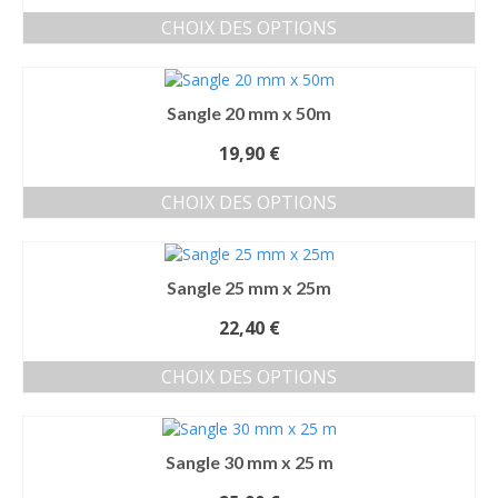
options
produit
CHOIX DES OPTIONS
peuvent
Ce
être
produit
choisies
a
sur
Sangle 20 mm x 50m
plusieurs
la
variations.
page
19,90
€
Les
du
options
produit
CHOIX DES OPTIONS
peuvent
Ce
être
produit
choisies
a
sur
Sangle 25 mm x 25m
plusieurs
la
variations.
page
22,40
€
Les
du
options
produit
CHOIX DES OPTIONS
peuvent
Ce
être
produit
choisies
a
sur
Sangle 30 mm x 25 m
plusieurs
la
variations.
page