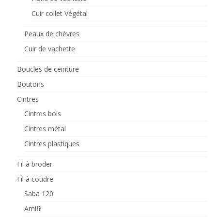
la
page
Cuir collet Végétal
du
produit
Peaux de chèvres
Cuir de vachette
Boucles de ceinture
Boutons
Cintres
Cintres bois
Cintres métal
Cintres plastiques
Fil à broder
Fil à coudre
Saba 120
Amifil