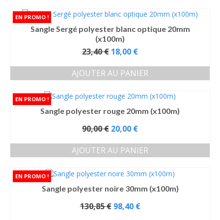
92,00 €.
Sangle Sergé polyester blanc optique 20mm
(x100m)
Le
23,40
€
18,00
€
prix
initial
AJOUTER AU PANIER
était :
23,40 €.
Sangle polyester rouge 20mm (x100m)
Le
90,00
€
20,00
€
prix
initial
AJOUTER AU PANIER
était :
90,00 €.
Sangle polyester noire 30mm (x100m)
Le
130,85
€
98,40
€
prix