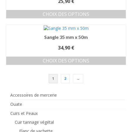
25,90
€
Les
du
options
produit
CHOIX DES OPTIONS
peuvent
Ce
être
produit
choisies
a
sur
Sangle 35 mm x 50m
plusieurs
la
variations.
page
34,90
€
Les
du
options
produit
CHOIX DES OPTIONS
peuvent
Ce
être
produit
choisies
1
2
→
a
sur
plusieurs
la
variations.
page
Accessoires de mercerie
Les
du
options
produit
Ouate
peuvent
Cuirs et Peaux
être
choisies
Cuir tannage végétal
sur
Flanc de vachette