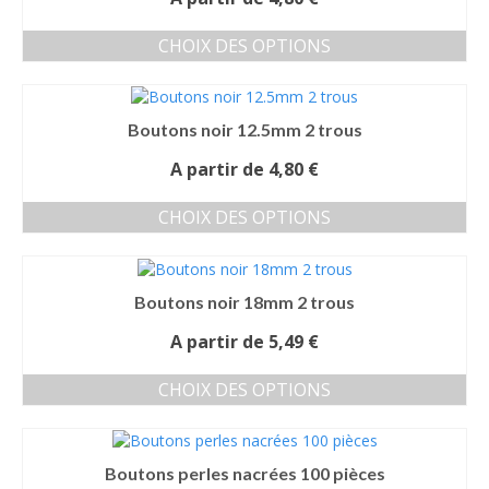
Les
du
options
produit
CHOIX DES OPTIONS
peuvent
Ce
être
produit
choisies
a
sur
Boutons noir 12.5mm 2 trous
plusieurs
la
variations.
page
A partir de
4,80
€
Les
du
options
produit
CHOIX DES OPTIONS
peuvent
Ce
être
produit
choisies
a
sur
Boutons noir 18mm 2 trous
plusieurs
la
variations.
page
A partir de
5,49
€
Les
du
options
produit
CHOIX DES OPTIONS
peuvent
Ce
être
produit
choisies
a
sur
Boutons perles nacrées 100 pièces
plusieurs
la