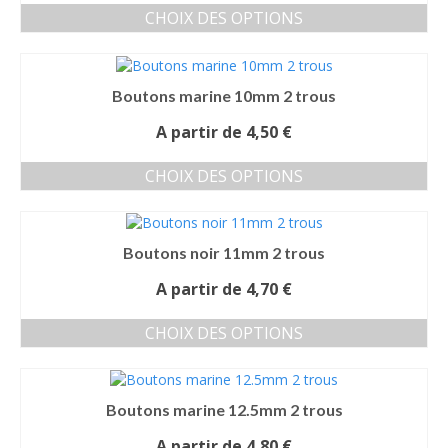
options
produit
CHOIX DES OPTIONS
peuvent
Ce
être
produit
choisies
a
sur
Boutons marine 10mm 2 trous
plusieurs
la
variations.
page
A partir de
4,50
€
Les
du
options
produit
CHOIX DES OPTIONS
peuvent
Ce
être
produit
choisies
a
sur
Boutons noir 11mm 2 trous
plusieurs
la
variations.
page
A partir de
4,70
€
Les
du
options
produit
CHOIX DES OPTIONS
peuvent
Ce
être
produit
choisies
a
sur
Boutons marine 12.5mm 2 trous
plusieurs
la
variations.
page
A partir de
4,80
€