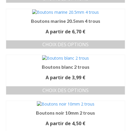
Ce
être
produit
choisies
a
sur
Boutons marine 20.5mm 4 trous
plusieurs
la
variations.
page
A partir de
6,70
€
Les
du
options
produit
CHOIX DES OPTIONS
peuvent
Ce
être
produit
choisies
a
sur
Boutons blanc 2 trous
plusieurs
la
variations.
page
A partir de
3,99
€
Les
du
options
produit
CHOIX DES OPTIONS
peuvent
Ce
être
produit
choisies
a
sur
Boutons noir 10mm 2 trous
plusieurs
la
variations.
page
A partir de
4,50
€
Les
du