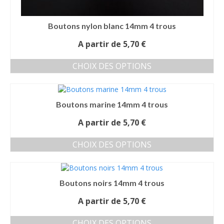
Boutons nylon blanc 14mm 4 trous
A partir de
5,70
€
CHOIX DES OPTIONS
Ce
produit
a
Boutons marine 14mm 4 trous
plusieurs
variations.
A partir de
5,70
€
Les
options
CHOIX DES OPTIONS
peuvent
Ce
être
produit
choisies
a
sur
Boutons noirs 14mm 4 trous
plusieurs
la
variations.
page
A partir de
5,70
€
Les
du
options
produit
CHOIX DES OPTIONS