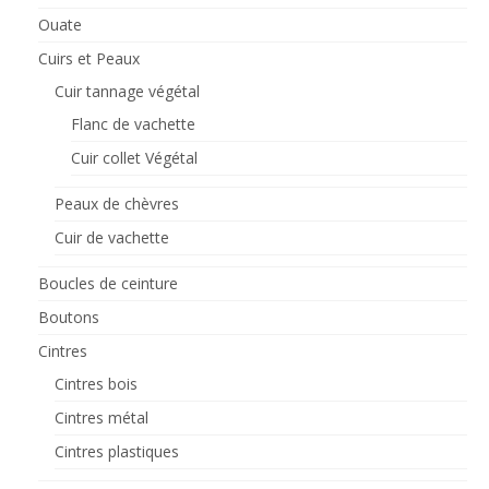
plusieurs
Ouate
variations.
Cuirs et Peaux
Les
options
Cuir tannage végétal
peuvent
Flanc de vachette
être
choisies
Cuir collet Végétal
sur
la
Peaux de chèvres
page
du
Cuir de vachette
produit
Boucles de ceinture
Boutons
Cintres
Cintres bois
Cintres métal
Cintres plastiques