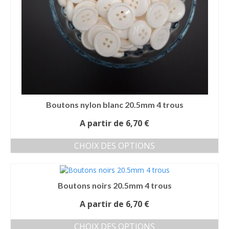
sur
la
page
du
produit
Boutons nylon blanc 20.5mm 4 trous
A partir de
6,70
€
CHOIX DES OPTIONS
Ce
produit
a
Boutons noirs 20.5mm 4 trous
plusieurs
variations.
A partir de
6,70
€
Les
options
CHOIX DES OPTIONS
peuvent