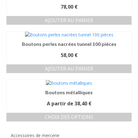
variations.
page
78,00
€
Les
du
options
produit
AJOUTER AU PANIER
peuvent
être
choisies
sur
Boutons perles nacrées tunnel 100 pièces
la
page
58,00
€
du
produit
AJOUTER AU PANIER
Boutons métalliques
A partir de
38,40
€
CHOIX DES OPTIONS
Ce
produit
Accessoires de mercerie
a