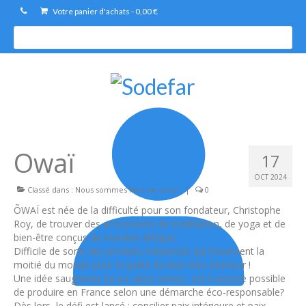
Votre panier d'achats
-
0,00
€
R
e
c
h
e
r
c
h
e
Owaï
17
OCT 2024
Classé dans :
Nous sommes fiers de vous !
|
0
ÕWAÏ est née de la difficulté pour son fondateur, Christophe
Roy, de trouver des accessoires de méditation, de yoga et de
bien-être conçus de manière éthique.
Difficile de sortir des produits industriels qui traversent la
moitié du monde pour la quête de bien-être intérieur !
Une idée saugrenue lui est alors venue : est-il encore possible
de produire en France selon une démarche éco-responsable?
Dès lors, le défi est lancé : concilier paix intérieure et paix