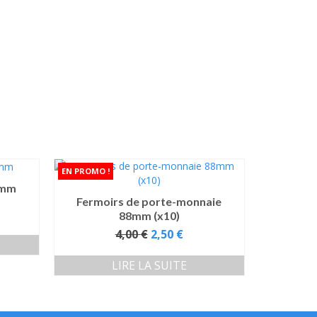
0mm
Fermoirs de porte-monnaie
88mm (x10)
Le
4,00
€
2,50
€
prix
initial
LIRE LA SUITE
était :
4,00 €.