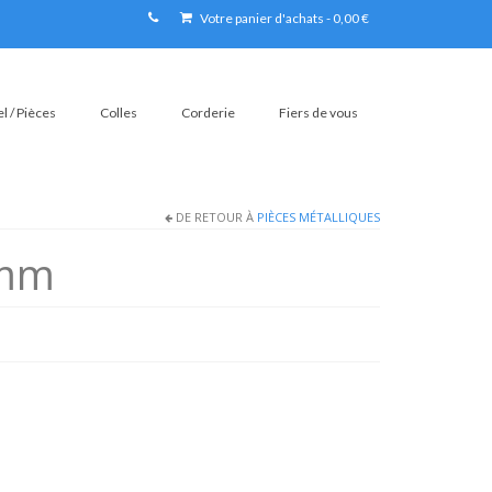
Votre panier d'achats
-
0,00
€
l / Pièces
Colles
Corderie
Fiers de vous
DE RETOUR À
PIÈCES MÉTALLIQUES
2mm