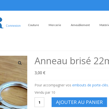
Couture
Mercerie
Ameublement
Matérie
Connexion
Anneau brisé 2
3,00
€
Pour accompagner vos
embouts de porte-clés
.
Vendu par 10
quantité
AJOUTER AU PANIER
de