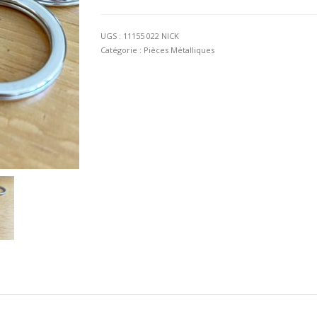
Anneau
brisé
22mm
UGS :
11155 022 NICK
Catégorie :
Pièces Métalliques