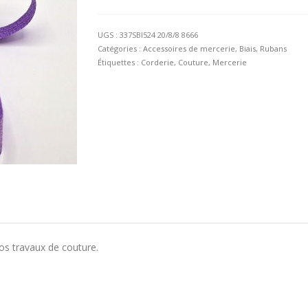
Biais
Lurex
violet
UGS :
337SBI524 20/8/8 8666
20/8/8
Catégories :
Accessoires de mercerie
,
Biais
,
Rubans
Étiquettes :
Corderie
,
Couture
,
Mercerie
 vos travaux de couture.