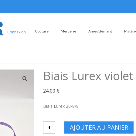
Couture
Mercerie
Ameublement
Matérie
Connexion
Biais Lurex violet
24,00
€
Biais Lurex 20/8/8.
quantité
AJOUTER AU PANIER
de