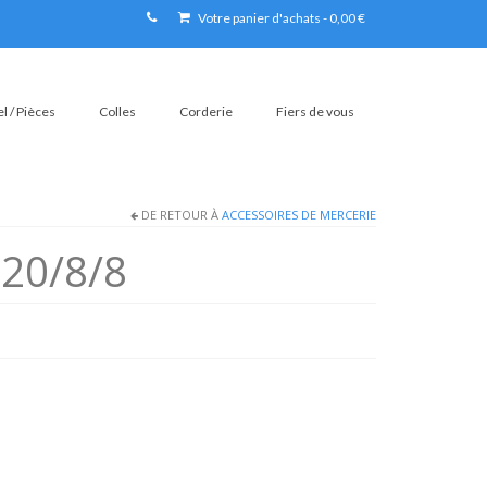
Votre panier d'achats
-
0,00
€
l / Pièces
Colles
Corderie
Fiers de vous
DE RETOUR À
ACCESSOIRES DE MERCERIE
 20/8/8