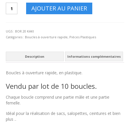
quantité
AJOUTER AU PANIER
de
BOR
20mm
Kaki
UGS :
BOR 20 KAKI
x
Catégories :
Boucles à ouverture rapide
,
Pièces Plastiques
10
Description
Informations complémentaires
Boucles à ouverture rapide, en plastique.
Vendu par lot de 10 boucles.
Chaque boucle comprend une partie mâle et une partie
femelle.
Idéal pour la réalisation de sacs, salopettes, ceintures et bien
plus ..