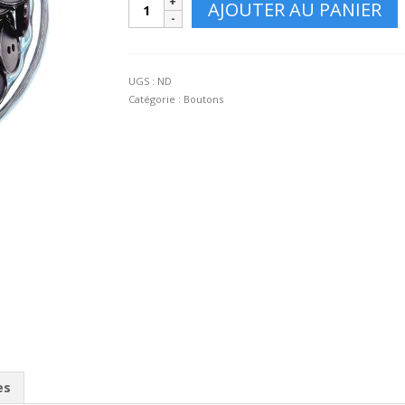
AJOUTER AU PANIER
de
Boutons
noir
18mm
UGS :
ND
2
Catégorie :
Boutons
trous
es