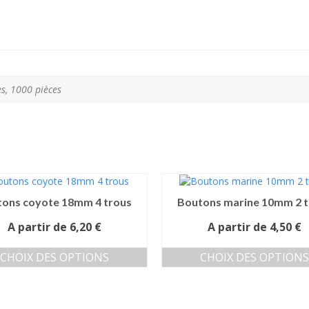
es, 1000 pièces
ons coyote 18mm 4 trous
Boutons marine 10mm 2 t
A partir de
6,20
€
A partir de
4,50
€
CHOIX DES OPTIONS
CHOIX DES OPTIONS
Ce
Ce
produit
produit
a
a