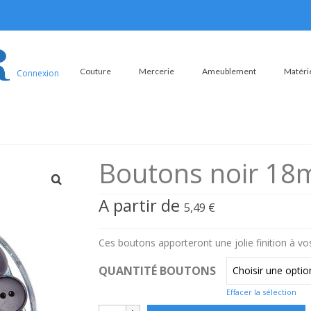
Couture
Mercerie
Ameublement
Matérie
Connexion
Boutons noir 18
A partir de
5,49
€
Ces boutons apporteront une jolie finition à vos
QUANTITÉ BOUTONS
Effacer la sélection
quantité