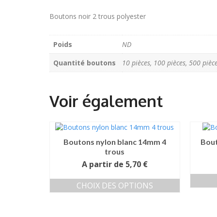
Boutons noir 2 trous polyester
Poids
ND
Quantité boutons
10 pièces, 100 pièces, 500 pièc
Boutons nylon blanc 14mm 4
Bout
trous
A partir de
5,70
€
CHOIX DES OPTIONS
Ce
produit
a