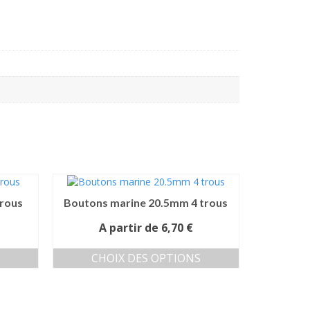
rous
Boutons marine 20.5mm 4 trous
A partir de
6,70
€
CHOIX DES OPTIONS
Ce
produit
a