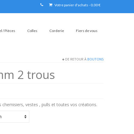
Votre panier d'achats
-
0,00
€
l / Pièces
Colles
Corderie
Fiers de vous
DE RETOUR À
BOUTONS
mm 2 trous
 chemisiers, vestes , pulls et toutes vos créations.