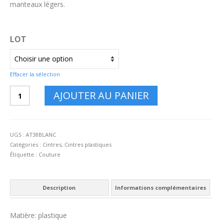
manteaux légers.
LOT
Effacer la sélection
quantité
AJOUTER AU PANIER
de
Cintre
AT38
Blanc
UGS :
AT38BLANC
Catégories :
Cintres
,
Cintres plastiques
Étiquette :
Couture
Description
Informations complémentaires
Matière: plastique