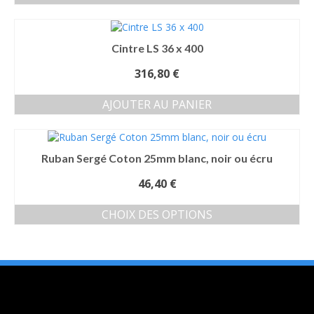
Cintre LS 36 x 400
316,80
€
AJOUTER AU PANIER
Ruban Sergé Coton 25mm blanc, noir ou écru
46,40
€
CHOIX DES OPTIONS
Ce
produit
a
plusieurs
variations.
Les