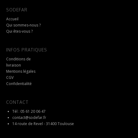
options
peuvent
SODEFAR
être
choisies
Accueil
sur
Qui sommes-nous ?
la
Qui êtes-vous ?
page
du
produit
INFOS PRATIQUES
Conditions de
livraison
Mentions légales
CGV
Confidentialité
CONTACT
Tél : 05 61 20 06 47
contact@sodefar.fr
14 route de Revel - 31400 Toulouse