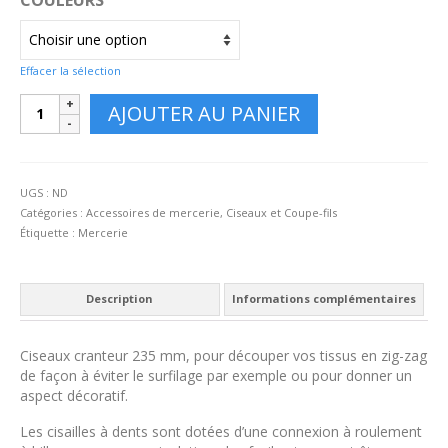
Effacer la sélection
quantité
AJOUTER AU PANIER
de
Ciseaux
Cranteur
professionnel
UGS :
ND
235mm
Catégories :
Accessoires de mercerie
,
Ciseaux et Coupe-fils
Étiquette :
Mercerie
Description
Informations complémentaires
Ciseaux cranteur 235 mm, pour découper vos tissus en zig-zag
de façon à éviter le surfilage par exemple ou pour donner un
aspect décoratif.
Les cisailles à dents sont dotées d’une connexion à roulement