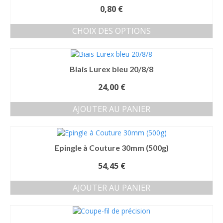
0,80
€
CHOIX DES OPTIONS
Ce
produit
a
Biais Lurex bleu 20/8/8
plusieurs
variations.
24,00
€
Les
options
AJOUTER AU PANIER
peuvent
être
choisies
sur
Epingle à Couture 30mm (500g)
la
page
54,45
€
du
produit
AJOUTER AU PANIER