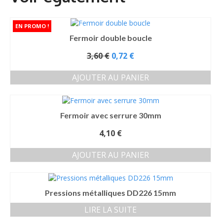
Fermoir double boucle
Le
3,60
€
0,72
€
prix
initial
AJOUTER AU PANIER
était :
3,60 €.
Fermoir avec serrure 30mm
4,10
€
AJOUTER AU PANIER
Pressions métalliques DD226 15mm
LIRE LA SUITE