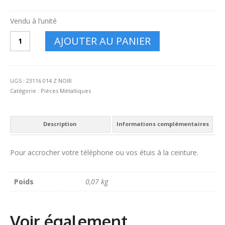
Vendu à l’unité
quantité
AJOUTER AU PANIER
de
Clip
de
ceinture
UGS :
23116 014 Z NOIR
Catégorie :
Pièces Métalliques
Description
Informations complémentaires
Pour accrocher votre téléphone ou vos étuis à la ceinture.
Poids
0,07 kg