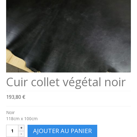
Se connecter
Connexion
Cuir collet végétal noir
193,80
€
Noir
118cm x 100cm
quantité
AJOUTER AU PANIER
de