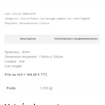
Cuir
collet
végétal
UGS :
COLLET 3MM NOIR
noir
Catégories :
Cuirs et Peaux
,
Cuir tannage végétal
,
Cuir collet Végétal
Étiquettes :
Ameublement
,
Couture
Description
Informations complémentaires
Epaisseur : 3mm.
Dimension moyenne : 118cm x 100cm.
Couleur : noir
Cuir souple
Prix au m2 = 164.20 € TTC
Poids
1,350 kg