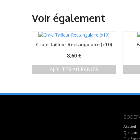
Craie Tailleur Rectangulaire (x10)
B
8,60
€
AJOUTER AU PANIER
SODEF
Accueil
Qui somm
Qui êtes-