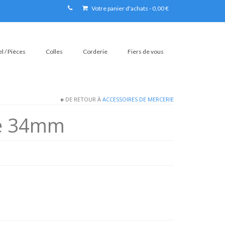
Votre panier d'achats
-
0,00
€
l / Pièces
Colles
Corderie
Fiers de vous
DE RETOUR À
ACCESSOIRES DE MERCERIE
re 34mm