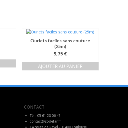
Ourlets faciles sans couture
(25m)
9,75
€
AJOUTER AU PANIER
CONTACT
Tél : 05 61 20 06 47
contact@sodefar.fr
14 route de Revel - 31400 Toulouse