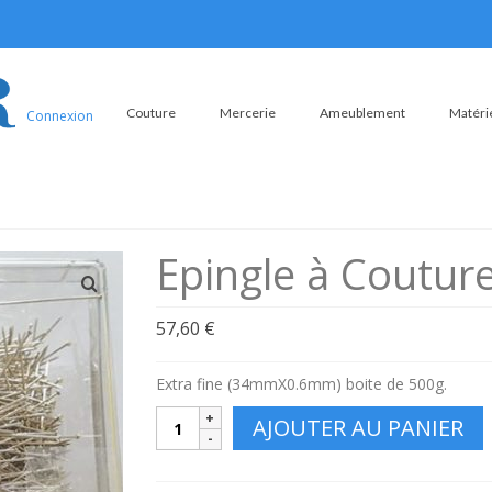
Couture
Mercerie
Ameublement
Matérie
Connexion
Epingle à Coutu
57,60
€
Extra fine (34mmX0.6mm) boite de 500g.
quantité
AJOUTER AU PANIER
de
Epingle
à