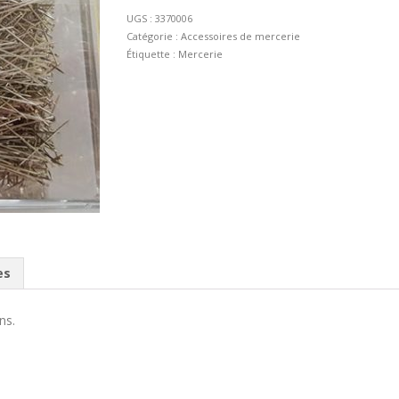
Couture
UGS :
3370006
34mm
Catégorie :
Accessoires de mercerie
Étiquette :
Mercerie
es
ns.