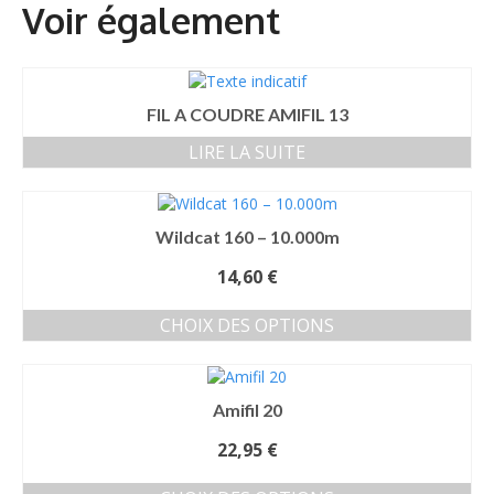
FIL A COUDRE AMIFIL 13
LIRE LA SUITE
Wildcat 160 – 10.000m
14,60
€
CHOIX DES OPTIONS
Ce
produit
a
Amifil 20
plusieurs
variations.
22,95
€
Les
options