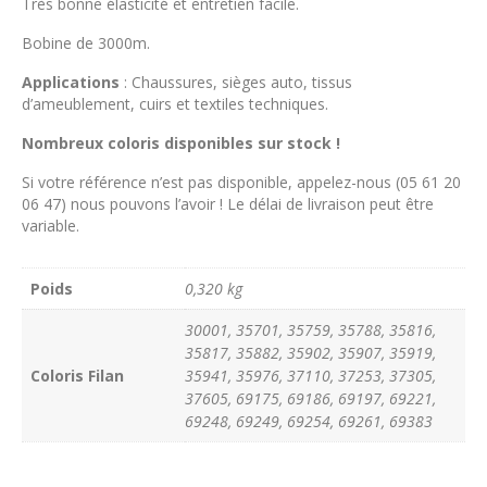
Très bonne élasticité et entretien facile.
Bobine de 3000m.
Applications
: Chaussures, sièges auto, tissus
d’ameublement, cuirs et textiles techniques.
Nombreux coloris disponibles sur stock !
Si votre référence n’est pas disponible, appelez-nous (05 61 20
06 47) nous pouvons l’avoir ! Le délai de livraison peut être
variable.
Poids
0,320 kg
30001, 35701, 35759, 35788, 35816,
35817, 35882, 35902, 35907, 35919,
Coloris Filan
35941, 35976, 37110, 37253, 37305,
37605, 69175, 69186, 69197, 69221,
69248, 69249, 69254, 69261, 69383