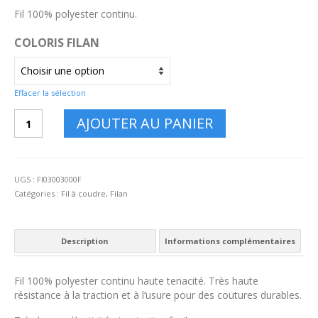
Fil 100% polyester continu.
COLORIS FILAN
Effacer la sélection
quantité
AJOUTER AU PANIER
de
FILAN
30
-
UGS :
FI03003000F
3000m
Catégories :
Fil à coudre
,
Filan
Description
Informations complémentaires
Fil 100% polyester continu haute tenacité. Très haute
résistance à la traction et à l’usure pour des coutures durables.