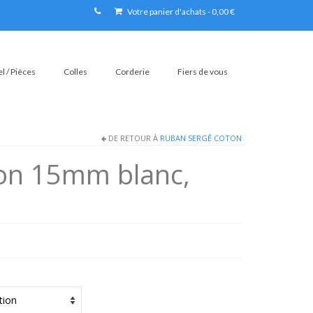
Votre panier d'achats
-
0,00
€
l / Pièces
Colles
Corderie
Fiers de vous
DE RETOUR À
RUBAN SERGÉ COTON
on 15mm blanc,