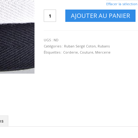
Effacer la sélection
quantité
AJOUTER AU PANIER
de
Ruban
Sergé
Coton
UGS :
ND
15mm
Catégories :
Ruban Sergé Coton
,
Rubans
blanc,
Étiquettes :
Corderie
,
Couture
,
Mercerie
noir
ou
écru
es