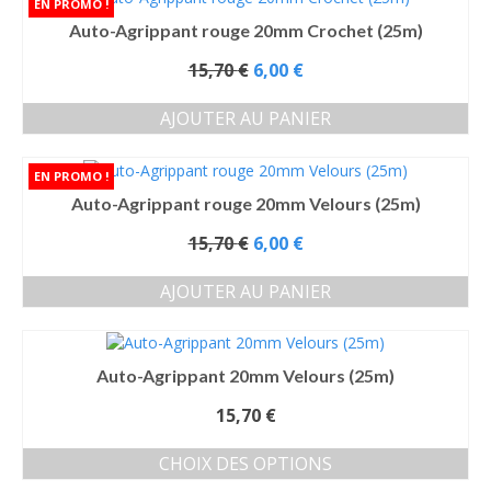
a
Auto-Agrippant rouge 20mm Crochet (25m)
plusieurs
variations.
Le
15,70
€
6,00
€
Les
prix
options
initial
AJOUTER AU PANIER
peuvent
était :
être
15,70 €.
choisies
sur
Auto-Agrippant rouge 20mm Velours (25m)
la
page
Le
15,70
€
6,00
€
du
prix
produit
initial
AJOUTER AU PANIER
était :
15,70 €.
Auto-Agrippant 20mm Velours (25m)
15,70
€
CHOIX DES OPTIONS
Ce