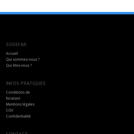
produit
a
plusieurs
variations.
Les
options
peuvent
SODEFAR
être
choisies
Accueil
sur
Qui sommes-nous ?
la
Qui êtes-vous ?
page
du
produit
INFOS PRATIQUES
Conditions de
livraison
Mentions légales
CGV
Confidentialité