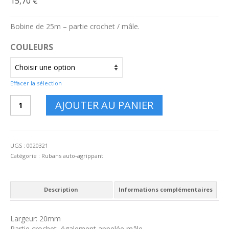
15,70
€
Bobine de 25m – partie crochet / mâle.
COULEURS
Effacer la sélection
quantité
AJOUTER AU PANIER
de
Auto-
Agrippant
20mm
UGS :
0020321
Crochet
Catégorie :
Rubans auto-agrippant
(25m)
Description
Informations complémentaires
Largeur: 20mm
Partie crochet, également appelée mâle.