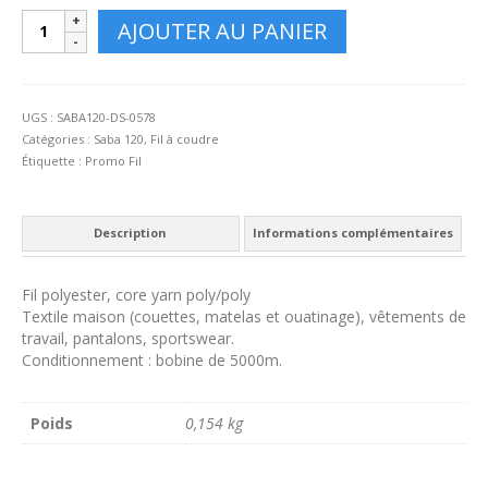
quantité
AJOUTER AU PANIER
de
SABA
120
-
UGS :
SABA120-DS-0578
5000m
Catégories :
Saba 120
,
Fil à coudre
-
Étiquette :
Promo Fil
0578
Description
Informations complémentaires
Fil polyester, core yarn poly/poly
Textile maison (couettes, matelas et ouatinage), vêtements de
travail, pantalons, sportswear.
Conditionnement : bobine de 5000m.
Poids
0,154 kg