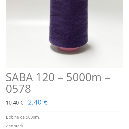
Se connecter
Connexion
SABA 120 – 5000m –
0578
Le
2,40
€
10,40
€
prix
initial
était :
Bobine de 5000m.
10,40 €.
2 en stock