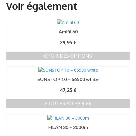
Amifil 60
29,95
€
CHOIX DES OPTIONS
Ce
produit
a
SUNSTOP 10 – 66500 white
plusieurs
variations.
47,25
€
Les
options
AJOUTER AU PANIER
peuvent
être
choisies
sur
FILAN 30 – 3000m
la
page