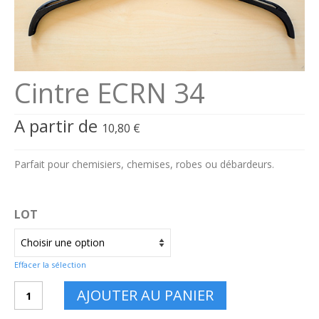
Se connecter
Connexion
Cintre ECRN 34
A partir de
10,80
€
Parfait pour chemisiers, chemises, robes ou débardeurs.
LOT
Effacer la sélection
quantité
AJOUTER AU PANIER
de
Cintre