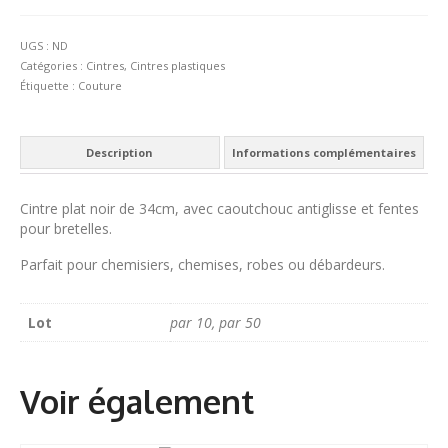
ECRN
34
UGS :
ND
Catégories :
Cintres
,
Cintres plastiques
Étiquette :
Couture
Description
Informations complémentaires
Cintre plat noir de 34cm, avec caoutchouc antiglisse et fentes
pour bretelles.
Parfait pour chemisiers, chemises, robes ou débardeurs.
Lot
par 10, par 50