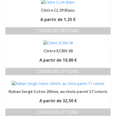
Cintre CL39 Blanc
A partir de
1,25
€
CHOIX DES OPTIONS
Ce
produit
a
Cintre ECRN 38
plusieurs
variations.
A partir de
10,80
€
Les
options
CHOIX DES OPTIONS
peuvent
Ce
être
produit
choisies
a
sur
Ruban Sergé Coton 20mm, au choix parmi 17 coloris
plusieurs
la
variations.
page
A partir de
32,50
€
Les
du
options
produit
CHOIX DES OPTIONS
peuvent