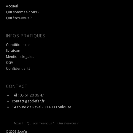
produit
Accueil
Qui sommes-nous ?
Qui êtes-vous ?
INFOS PRATIQUES
Conditions de
livraison
Mentions légales
CGV
Confidentialité
CONTACT
Tél : 05 61 20 06 47
contact@sodefar.fr
14 route de Revel - 31400 Toulouse
Accueil
Qui sommes-nous ?
Qui êtes-vous ?
© 2026 Sodefar