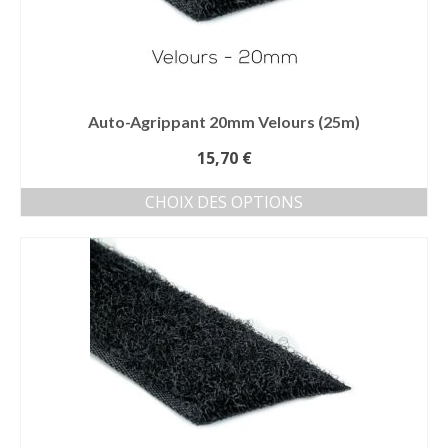
Auto-Agrippant 20mm Velours (25m)
15,70
€
CHOIX DES OPTIONS
Ce
produit
a
plusieurs
variations.
Les
options
peuvent
être
choisies
sur
la