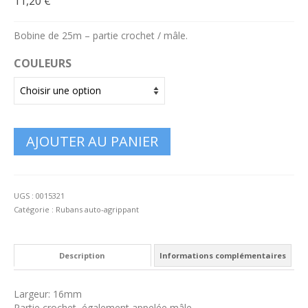
11,20
€
Bobine de 25m – partie crochet / mâle.
COULEURS
AJOUTER AU PANIER
UGS :
0015321
Catégorie :
Rubans auto-agrippant
Description
Informations complémentaires
Largeur: 16mm
Partie crochet, également appelée mâle.