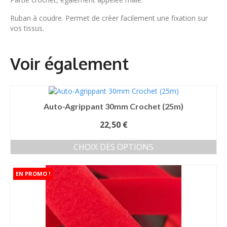
Ruban à coudre. Permet de créer facilement une fixation sur
vos tissus.
Auto-Agrippant 30mm Crochet (25m)
22,50
€
CHOIX DES OPTIONS
Ce
produit
a
plusieurs
variations.
Les
options