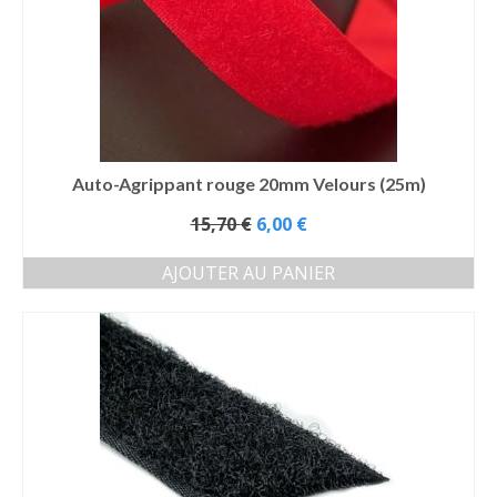
peuvent
être
choisies
sur
la
page
du
produit
Auto-Agrippant rouge 20mm Velours (25m)
Le
15,70
€
6,00
€
prix
initial
AJOUTER AU PANIER
était :
15,70 €.