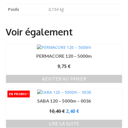
Poids
0,154 kg
PERMACORE 120 – 5000m
9,75
€
AJOUTER AU PANIER
SABA 120 – 5000m – 0036
Le
10,40
€
2,40
€
prix
initial
LIRE LA SUITE