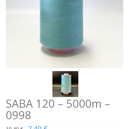
Se connecter
Connexion
SABA 120 – 5000m –
0998
Le
2,40
€
10,40
€