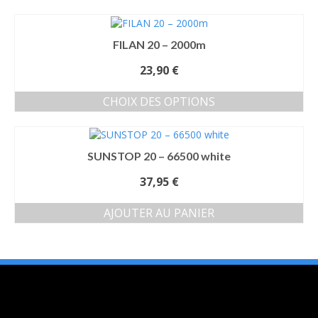
était :
10,40 €.
FILAN 20 – 2000m
23,90
€
CHOIX DES OPTIONS
Ce
produit
a
SUNSTOP 20 – 66500 white
plusieurs
variations.
37,95
€
Les
options
AJOUTER AU PANIER
peuvent
être
choisies
sur
la
page
du
produit