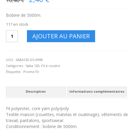
prix
initial
était :
Bobine de 5000m.
10,40 €.
117 en stock
quantité
AJOUTER AU PANIER
de
SABA
120
-
UGS :
SABA120-DS-0998
5000m
Catégories :
Saba 120
,
Fil à coudre
-
Étiquette :
Promo Fil
0998
Description
Informations complémentaires
Fil polyester, core yarn poly/poly
Textile maison (couettes, matelas et ouatinage), vêtements de
travail, pantalons, sportswear.
Conditionnement : bobine de 5000m.