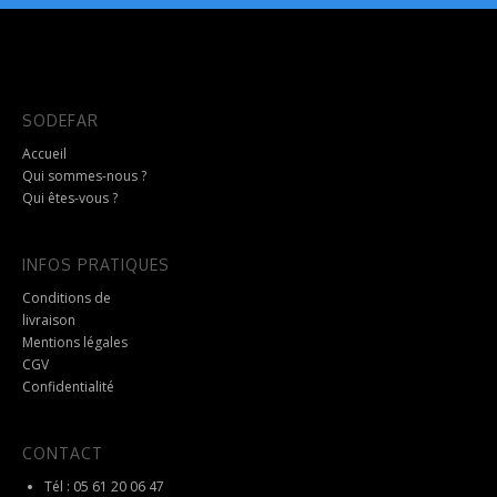
sur
plusieurs
la
variations.
page
Les
du
options
produit
peuvent
SODEFAR
être
choisies
Accueil
sur
Qui sommes-nous ?
la
Qui êtes-vous ?
page
du
produit
INFOS PRATIQUES
Conditions de
livraison
Mentions légales
CGV
Confidentialité
CONTACT
Tél : 05 61 20 06 47