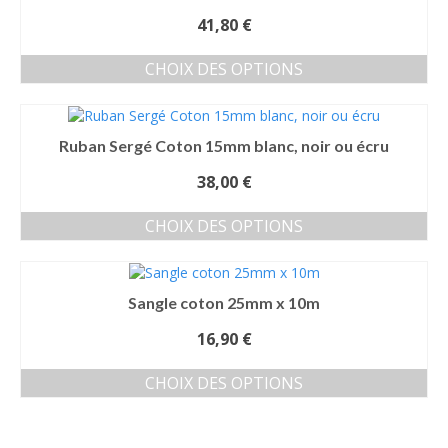
variations.
41,80
€
Les
options
CHOIX DES OPTIONS
peuvent
Ce
être
produit
choisies
a
sur
Ruban Sergé Coton 15mm blanc, noir ou écru
plusieurs
la
variations.
page
38,00
€
Les
du
options
produit
CHOIX DES OPTIONS
peuvent
Ce
être
produit
choisies
a
sur
Sangle coton 25mm x 10m
plusieurs
la
variations.
page
16,90
€
Les
du
options
produit
CHOIX DES OPTIONS
peuvent
Ce
être
produit
choisies
a