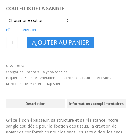
COULEURS DE LA SANGLE
Effacer la sélection
quantité
AJOUTER AU PANIER
de
Sangle
50
mm
UGS :
S0850
x
Catégories :
Standard Polypro
,
Sangles
50m
Étiquettes :
Sellerie
,
Ameublement
,
Corderie
,
Couture
,
Décorateur
,
Maroquinerie
,
Mercerie
,
Tapissier
Description
Informations complémentaires
Grâce à son épaisseur, sa structure et sa résistance, notre
sangle est idéale pour la fixation des tissus, la création de
poignées confortables pour les sacs, les sacs à dos, les sacs