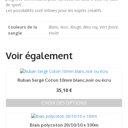
de sport…
Les possibilités sont infinies pour les esprits créatifs.
Couleurs de la
Blanc, Noir, Rouge, Bleu roy, Vert foncé,
sangle
Violet
Ruban Sergé Coton 10mm blanc,noir ou écru
35,10
€
CHOIX DES OPTIONS
Ce
produit
a
Biais polycoton 20/10/10 x 100m
plusieurs