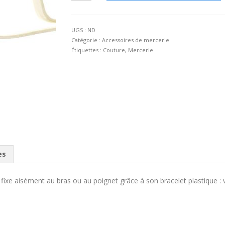
Bracelet
porte-
épingles
UGS :
ND
Catégorie :
Accessoires de mercerie
Étiquettes :
Couture
,
Mercerie
es
 fixe aisément au bras ou au poignet grâce à son bracelet plastique : 