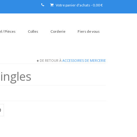
Votre panier d'achats
-
0,00
€
l / Pièces
Colles
Corderie
Fiers de vous
DE RETOUR À
ACCESSOIRES DE MERCERIE
ingles