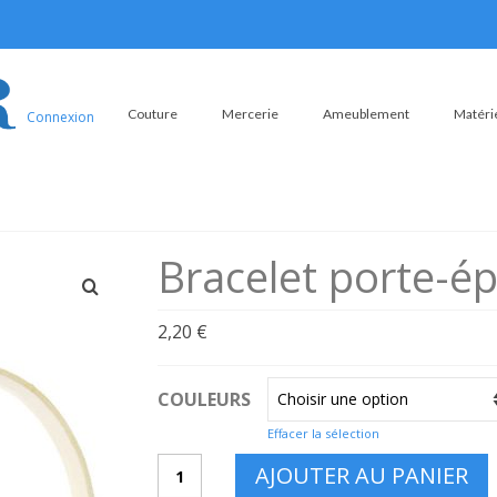
Couture
Mercerie
Ameublement
Matérie
Connexion
Bracelet porte-ép
2,20
€
COULEURS
Effacer la sélection
quantité
AJOUTER AU PANIER
de