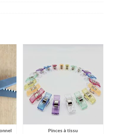
onnel
Pinces à tissu